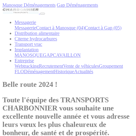
Manosque Déménagements
Gap Déménagements
Messagerie
Messagerie
Contact à Manosque (04)
Contact à Gap (05)
Distribution alimentaire
Citerne hydrocarbures
Transport vrac
Implantation
MANOSQUE
GAP
CAVAILLON
Entreprise
Webtracking
Recrutement
Vente de véhicules
Groupement
FLO
Déménagement
Historique
Actualités
Belle route 2024 !
Toute l'équipe des TRANSPORTS
CHARBONNIER vous souhaite une
excellente nouvelle année et vous adresse
leurs vœux les plus chaleureux de
bonheur, de santé et de prospérité.