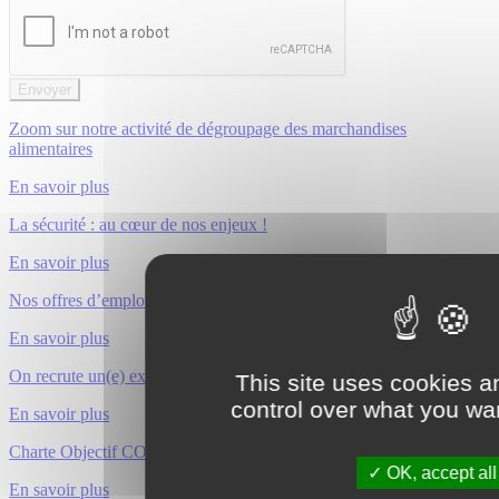
Envoyer
Zoom sur notre activité de dégroupage des marchandises
alimentaires
En savoir plus
La sécurité : au cœur de nos enjeux !
En savoir plus
Nos offres d’emploi disponibles : conducteurs et exploitant H/F
En savoir plus
On recrute un(e) exploitant(e) transport à Manosque
This site uses cookies a
control over what you wan
En savoir plus
Charte Objectif CO2 : un pas de plus vers le transport durable !
OK, accept all
En savoir plus